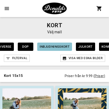
KORT
Välj mall
DIVERSE
DOP
INBJUDNINGSKORT
JULKORT
KON
FILTERVAL
VISA MED EGNA BILDER
Kort 15x15
Priser från kr 9.99
(
Priser
)